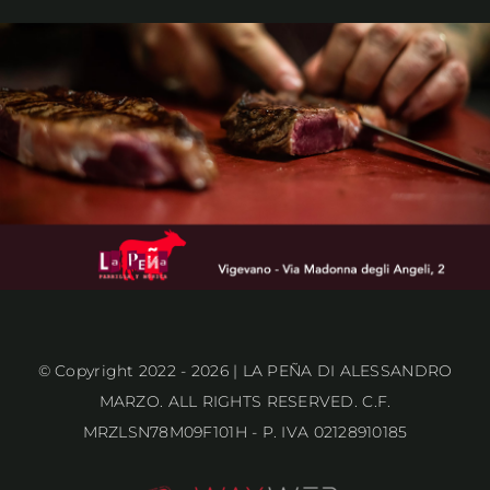
Salta
al
contenuto
© Copyright 2022 - 2026 | LA PEÑA DI ALESSANDRO
MARZO. ALL RIGHTS RESERVED. C.F.
MRZLSN78M09F101H - P. IVA 02128910185